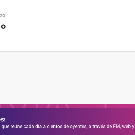
020
go
S!
que reúne cada día a cientos de oyentes, a través de FM, web y