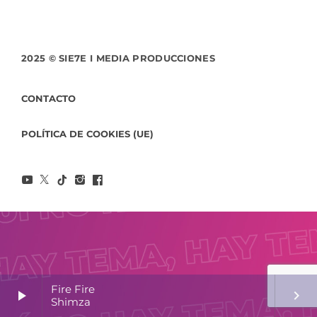
2025 © SIE7E I MEDIA PRODUCCIONES
CONTACTO
POLÍTICA DE COOKIES (UE)
Fire Fire
play_arrow
keyboard_arrow_right
Shimza