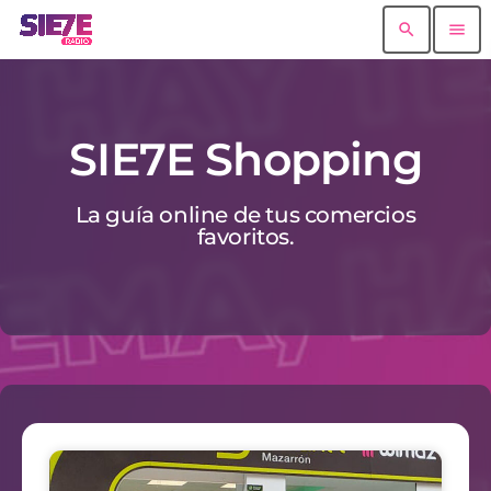
search
menu
SIE7E Shopping
La guía online de tus comercios
favoritos.