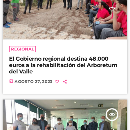
REGIONAL
El Gobierno regional destina 48.000
euros a la rehabilitación del Arboretum
del Valle
today
AGOSTO 27, 2023
insert_link