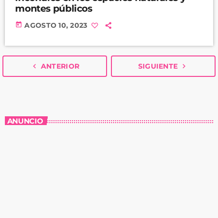
montes públicos
today
AGOSTO 10, 2023
navigate_before
ANTERIOR
SIGUIENTE
navigate_next
ANUNCIO