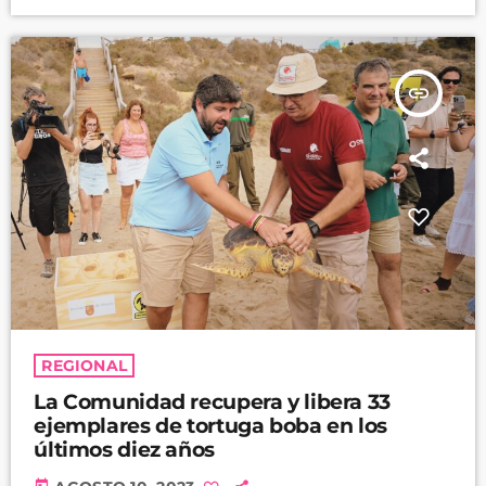
insert_link
REGIONAL
La Comunidad recupera y libera 33
ejemplares de tortuga boba en los
últimos diez años
today