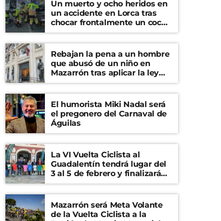
Un muerto y ocho heridos en
un accidente en Lorca tras
chocar frontalmente un coche
y una furgoneta
Rebajan la pena a un hombre
que abusó de un niño en
Mazarrón tras aplicar la ley
del ‘solo sí es sí’
El humorista Miki Nadal será
el pregonero del Carnaval de
Águilas
La VI Vuelta Ciclista al
Guadalentín tendrá lugar del
3 al 5 de febrero y finalizará
en el Castillo de Lorca
Mazarrón será Meta Volante
de la Vuelta Ciclista a la