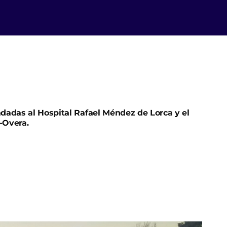
adadas al Hospital Rafael Méndez de Lorca y el
-Overa.
resultado heridas este sábado en un accidente de
una furgoneta y un turismo. Ha ocurrido en la
 Lorca, en el límite con la provincia de Almería.
visado al Centro de Coordinación de
icando que se habían visto afectados una
n el que viajaban otros tres.