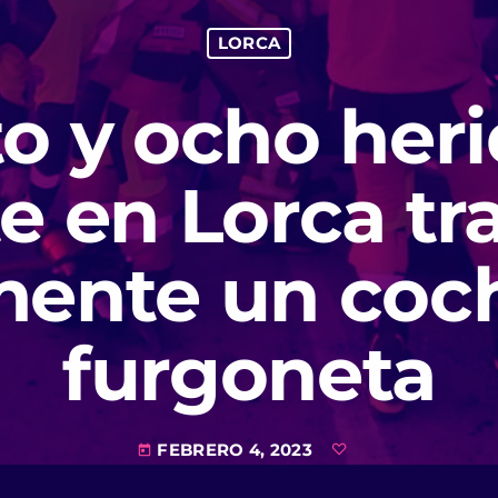
LORCA
o y ocho heri
e en Lorca tr
mente un coc
furgoneta
FEBRERO 4, 2023
today