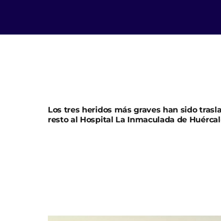
Los tres heridos más graves han sido trasl
resto al Hospital La Inmaculada de Huércal
Una persona ha fallecido y otras ocho han 
tráfico en el que han chocado frontalmente 
carretera RM-620 que une Pozo La Higuera con
Ha sido la Policía Local de Pulpí la que ha a
Emergencias alertando del accidente y expl
furgoneta con seis ocupantes y un turismo e