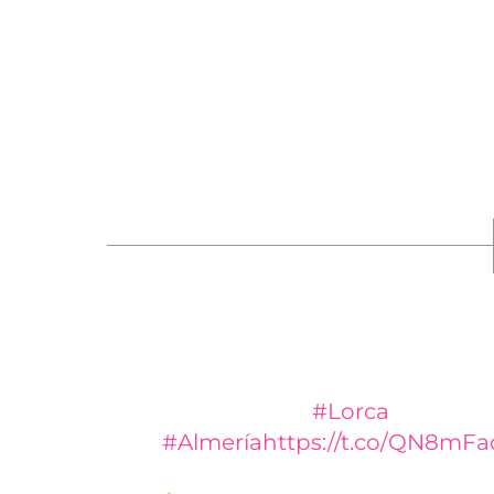
Hasta el lugar se han desplazado Bomberos 
Salvamento de la Región de Murcia (CEIS), G
Urgencias y Emergencias Sanitarias 061 (u
del Servicio de Urgencias de Lorca, una am
Lumbreras y una ambulancia asistencial). 
Servicio de Urgencias de Pulpí (Almería).
Un fallecido y siete heridos en
mañana en la carretera Pozo d
municipal de
#Lorca
, en el lí
#Almería
https://t.co/QN8mF