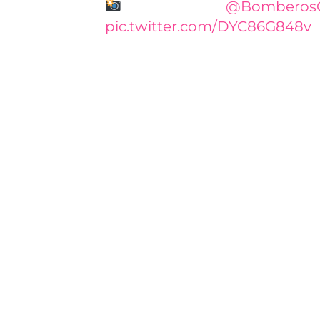
facilitadas por
@Bomberos
pic.twitter.com/DYC86G848v
— 112 Región de Murcia (@112
Sanitarios han confirmado el fallecimiento 
hombre cuyos datos no han trascendido. El 
de edad, ha sido trasladada al Hospital Raf
informado del traslado de cuatro heridos, de
Méndez de Lorca (tres policontusionados y 
han trascendido, se han trasladado por medi
La ambulancia del Servicio de Urgencias de P
Overa al otro ocupante del turismo implica
estado.