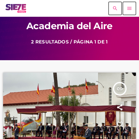
search
menu
Academia del Aire
2 RESULTADOS / PÁGINA 1 DE 1
insert_link