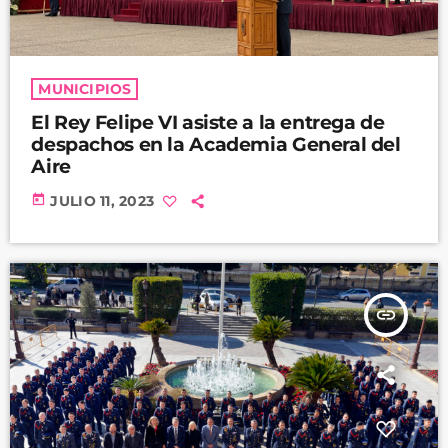
MUNICIPIOS
El Rey Felipe VI asiste a la entrega de
despachos en la Academia General del
Aire
today
JULIO 11, 2023
insert_link