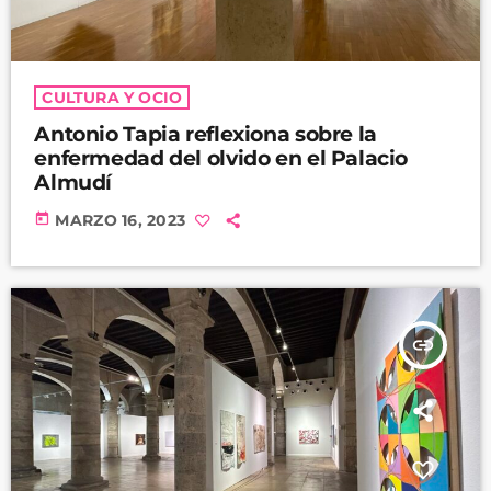
CULTURA Y OCIO
Antonio Tapia reflexiona sobre la
enfermedad del olvido en el Palacio
Almudí
today
MARZO 16, 2023
insert_link