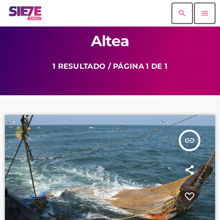
search
menu
Altea
1 RESULTADO / PÁGINA 1 DE 1
insert_link