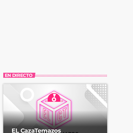
EN DIRECTO
EL CazaTemazos