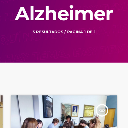
Alzheimer
3 RESULTADOS / PÁGINA 1 DE 1
insert_link