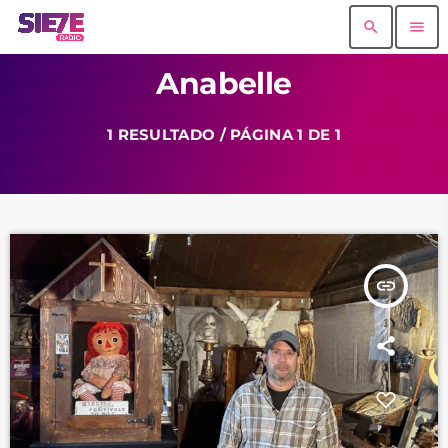
search
menu
Anabelle
1 RESULTADO / PÁGINA 1 DE 1
insert_link