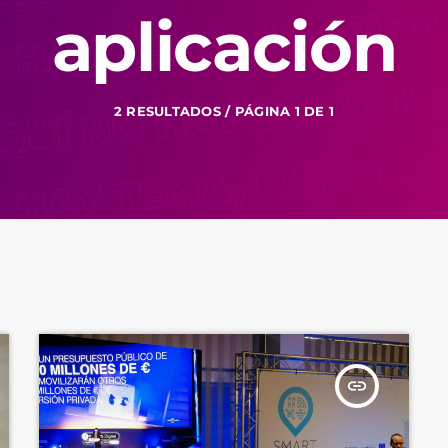
aplicación
2 RESULTADOS / PÁGINA 1 DE 1
insert_link