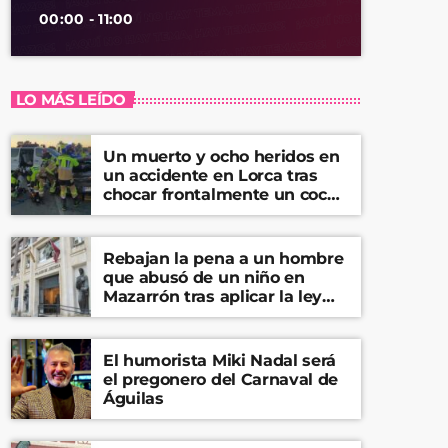
00:00 - 11:00
LO MÁS LEÍDO
Un muerto y ocho heridos en
un accidente en Lorca tras
chocar frontalmente un coche
y una furgoneta
Rebajan la pena a un hombre
que abusó de un niño en
Mazarrón tras aplicar la ley
del ‘solo sí es sí’
El humorista Miki Nadal será
el pregonero del Carnaval de
Águilas