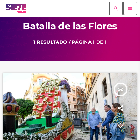
search
menu
Batalla de las Flores
1 RESULTADO / PÁGINA 1 DE 1
insert_link