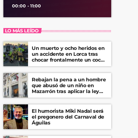
00:00 - 11:00
LO MÁS LEÍDO
Un muerto y ocho heridos en
un accidente en Lorca tras
chocar frontalmente un coche
y una furgoneta
Rebajan la pena a un hombre
que abusó de un niño en
Mazarrón tras aplicar la ley
del ‘solo sí es sí’
El humorista Miki Nadal será
el pregonero del Carnaval de
Águilas