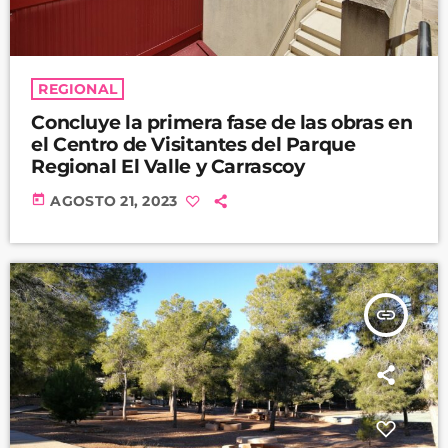
REGIONAL
Concluye la primera fase de las obras en
el Centro de Visitantes del Parque
Regional El Valle y Carrascoy
today
AGOSTO 21, 2023
insert_link