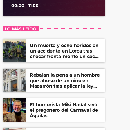
00:00 - 11:00
LO MÁS LEÍDO
Un muerto y ocho heridos en
un accidente en Lorca tras
chocar frontalmente un coche
y una furgoneta
Rebajan la pena a un hombre
que abusó de un niño en
Mazarrón tras aplicar la ley
del ‘solo sí es sí’
El humorista Miki Nadal será
el pregonero del Carnaval de
Águilas