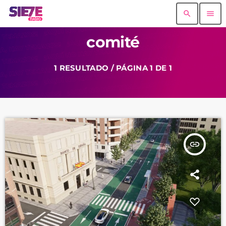
search
menu
comité
1 RESULTADO / PÁGINA 1 DE 1
insert_link