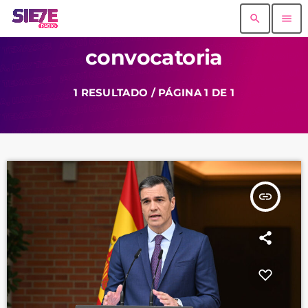
search
menu
convocatoria
1 RESULTADO / PÁGINA 1 DE 1
insert_link