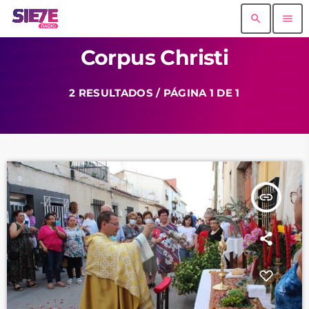
search
menu
Corpus Christi
2 RESULTADOS / PÁGINA 1 DE 1
insert_link