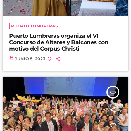
PUERTO LUMBRERAS
Puerto Lumbreras organiza el VI
Concurso de Altares y Balcones con
motivo del Corpus Christi
today
JUNIO 5, 2023
insert_link