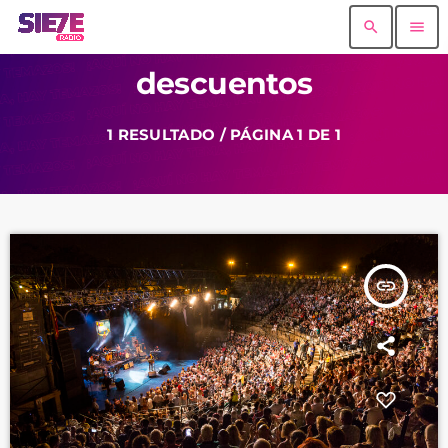
search
menu
descuentos
1 RESULTADO / PÁGINA 1 DE 1
insert_link