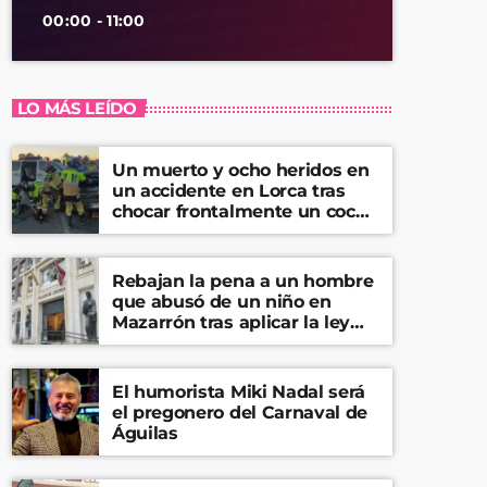
00:00 - 11:00
LO MÁS LEÍDO
Un muerto y ocho heridos en
un accidente en Lorca tras
chocar frontalmente un coche
y una furgoneta
Rebajan la pena a un hombre
que abusó de un niño en
Mazarrón tras aplicar la ley
del ‘solo sí es sí’
El humorista Miki Nadal será
el pregonero del Carnaval de
Águilas