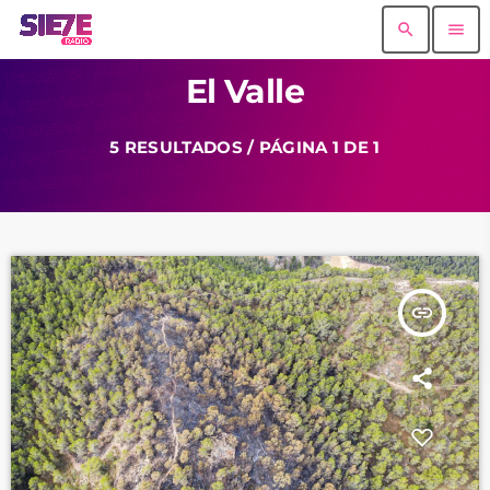
search
menu
El Valle
5 RESULTADOS / PÁGINA 1 DE 1
insert_link