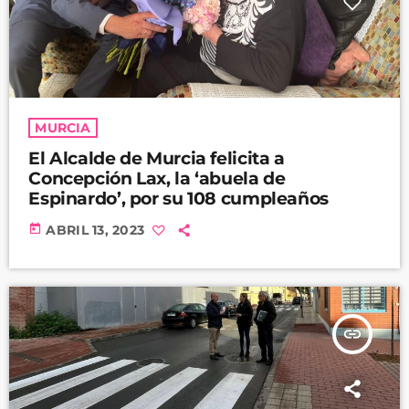
MURCIA
El Alcalde de Murcia felicita a
Concepción Lax, la ‘abuela de
Espinardo’, por su 108 cumpleaños
today
ABRIL 13, 2023
insert_link