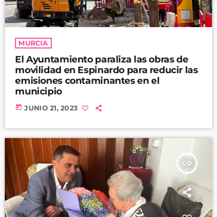
MURCIA
El Ayuntamiento paraliza las obras de
movilidad en Espinardo para reducir las
emisiones contaminantes en el
municipio
today
JUNIO 21, 2023
insert_link