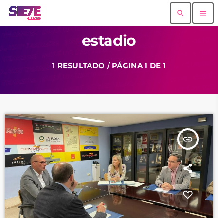
search
menu
estadio
1 RESULTADO / PÁGINA 1 DE 1
insert_link