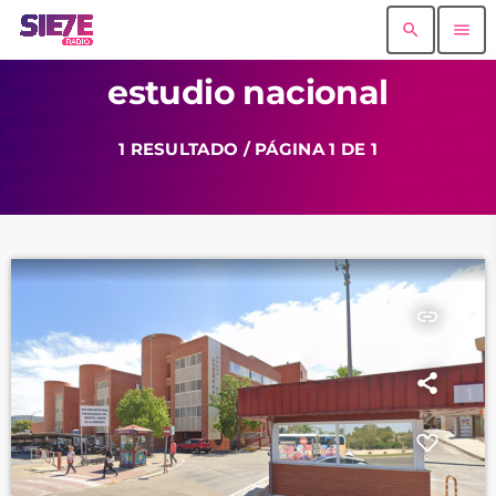
search
menu
estudio nacional
1 RESULTADO / PÁGINA 1 DE 1
insert_link