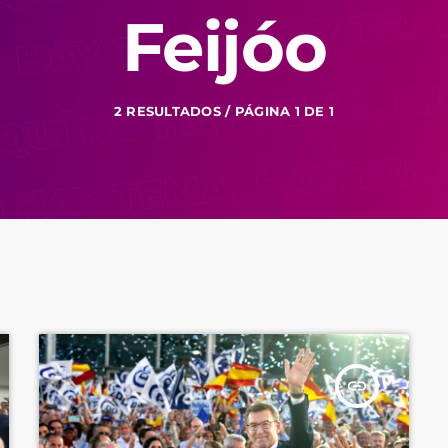
Feijóo
2 RESULTADOS / PÁGINA 1 DE 1
insert_link