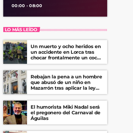
00:00 - 08:00
LO MÁS LEÍDO
Un muerto y ocho heridos en
un accidente en Lorca tras
chocar frontalmente un coche
y una furgoneta
Rebajan la pena a un hombre
que abusó de un niño en
Mazarrón tras aplicar la ley
del ‘solo sí es sí’
El humorista Miki Nadal será
el pregonero del Carnaval de
Águilas