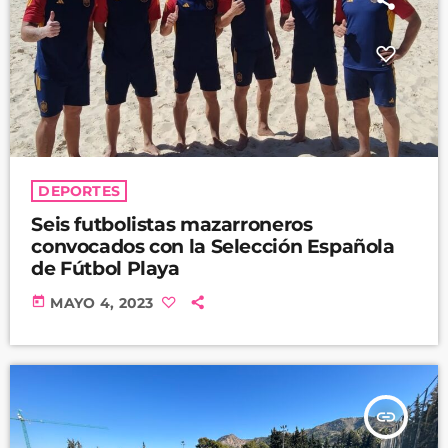
DEPORTES
Seis futbolistas mazarroneros
convocados con la Selección Española
de Fútbol Playa
today
MAYO 4, 2023
insert_link