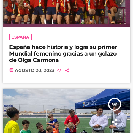
ESPAÑA
España hace historia y logra su primer
Mundial femenino gracias a un golazo
de Olga Carmona
today
AGOSTO 20, 2023
insert_link