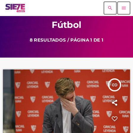
search
menu
Fútbol
8 RESULTADOS / PÁGINA 1 DE 1
insert_link