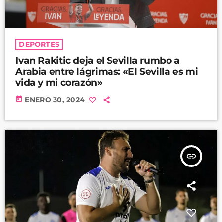
DEPORTES
Ivan Rakitic deja el Sevilla rumbo a
Arabia entre lágrimas: «El Sevilla es mi
vida y mi corazón»
today
ENERO 30, 2024
insert_link