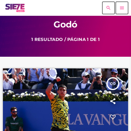
search
menu
Godó
1 RESULTADO / PÁGINA 1 DE 1
insert_link