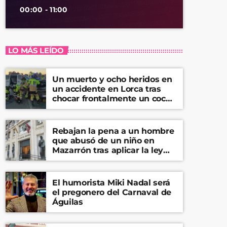
00:00 - 11:00
LO MÁS LEÍDO
Un muerto y ocho heridos en
un accidente en Lorca tras
chocar frontalmente un coche
y una furgoneta
Rebajan la pena a un hombre
que abusó de un niño en
Mazarrón tras aplicar la ley
del ‘solo sí es sí’
El humorista Miki Nadal será
el pregonero del Carnaval de
Águilas