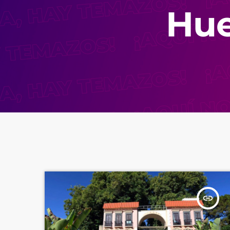
Hue
insert_link