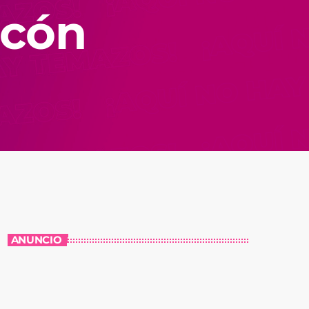
ecón
ANUNCIO