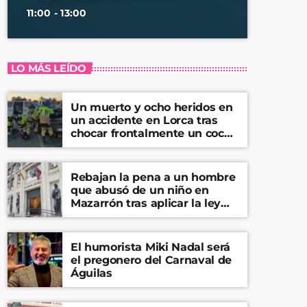
11:00 - 13:00
LO MÁS LEÍDO
Un muerto y ocho heridos en
un accidente en Lorca tras
chocar frontalmente un coche
y una furgoneta
Rebajan la pena a un hombre
que abusó de un niño en
Mazarrón tras aplicar la ley
del ‘solo sí es sí’
El humorista Miki Nadal será
el pregonero del Carnaval de
Águilas