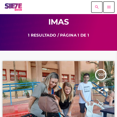
search
menu
IMAS
1 RESULTADO / PÁGINA 1 DE 1
insert_link