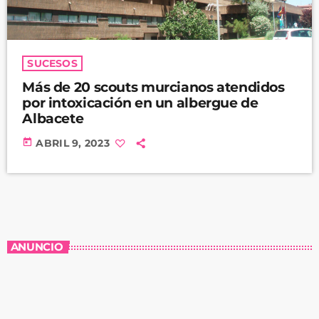
SUCESOS
Más de 20 scouts murcianos atendidos
por intoxicación en un albergue de
Albacete
today
ABRIL 9, 2023
ANUNCIO