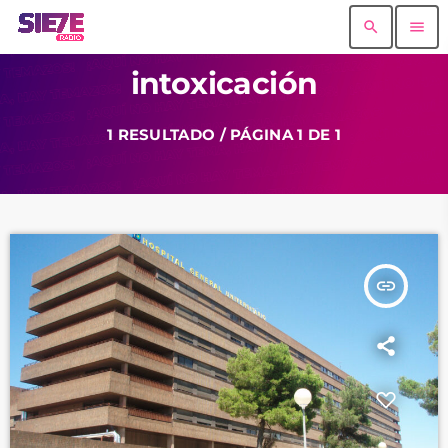
search
menu
intoxicación
1 RESULTADO / PÁGINA 1 DE 1
insert_link