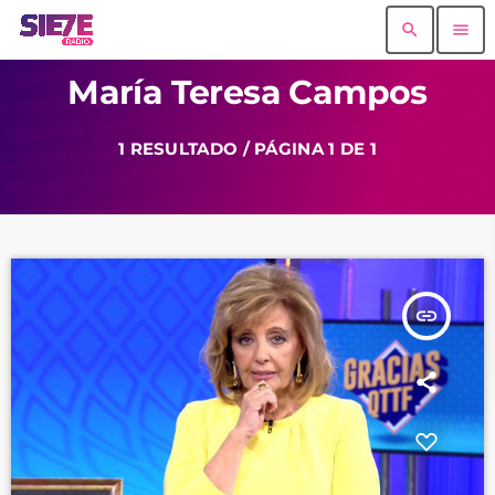
search
menu
María Teresa Campos
1 RESULTADO / PÁGINA 1 DE 1
insert_link