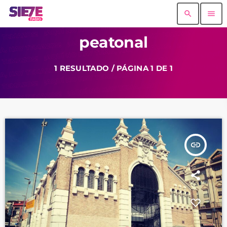
search
menu
peatonal
1 RESULTADO / PÁGINA 1 DE 1
insert_link