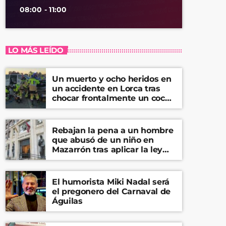
08:00 - 11:00
LO MÁS LEÍDO
Un muerto y ocho heridos en
un accidente en Lorca tras
chocar frontalmente un coche
y una furgoneta
Rebajan la pena a un hombre
que abusó de un niño en
Mazarrón tras aplicar la ley
del ‘solo sí es sí’
El humorista Miki Nadal será
el pregonero del Carnaval de
Águilas