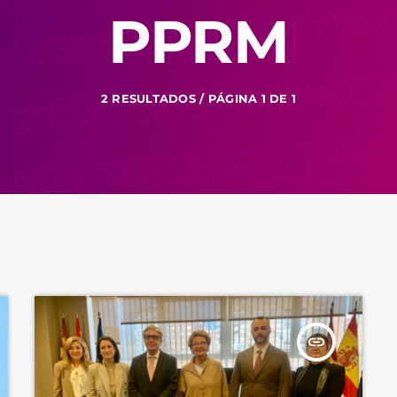
PPRM
2 RESULTADOS / PÁGINA 1 DE 1
insert_link