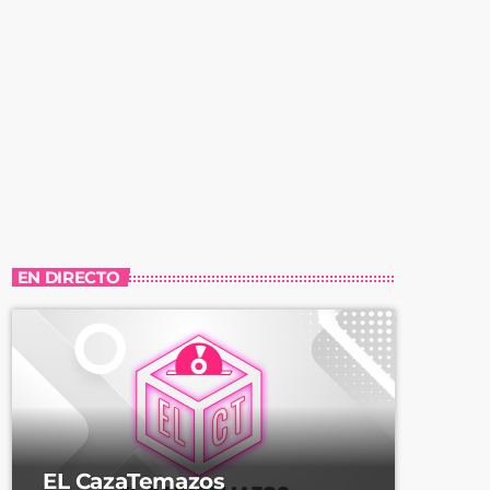
EN DIRECTO
EL CazaTemazos