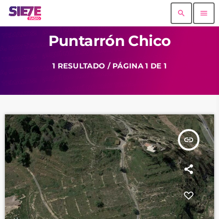
search
menu
Puntarrón Chico
1 RESULTADO / PÁGINA 1 DE 1
insert_link