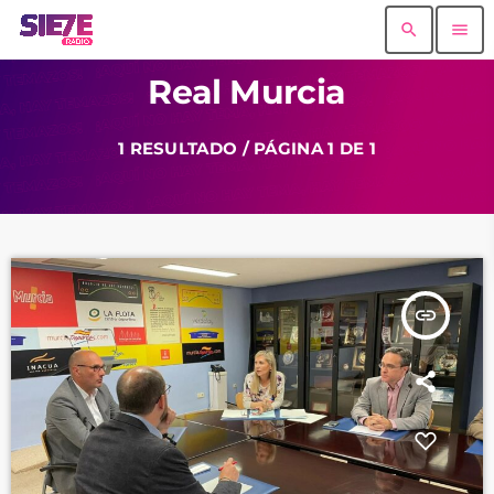
search
menu
Real Murcia
1 RESULTADO / PÁGINA 1 DE 1
insert_link