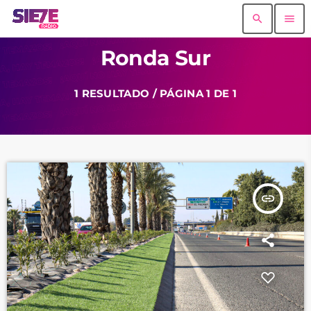
search
menu
Ronda Sur
1 RESULTADO / PÁGINA 1 DE 1
insert_link