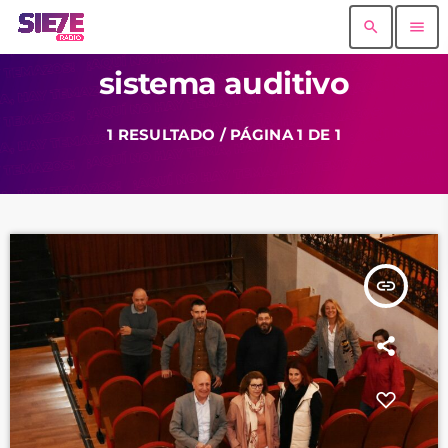
search
menu
sistema auditivo
1 RESULTADO / PÁGINA 1 DE 1
insert_link