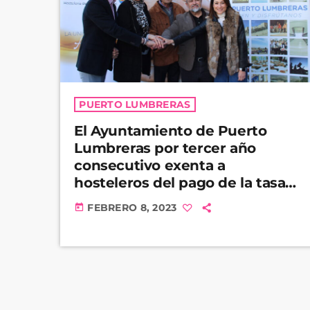
PUERTO LUMBRERAS
El Ayuntamiento de Puerto
Lumbreras por tercer año
consecutivo exenta a
hosteleros del pago de la tasa
de ocupación de vía pública
FEBRERO 8, 2023
today