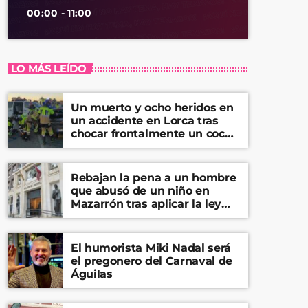
00:00 - 11:00
LO MÁS LEÍDO
Un muerto y ocho heridos en
un accidente en Lorca tras
chocar frontalmente un coche
y una furgoneta
Rebajan la pena a un hombre
que abusó de un niño en
Mazarrón tras aplicar la ley
del ‘solo sí es sí’
El humorista Miki Nadal será
el pregonero del Carnaval de
Águilas