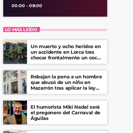
00:00 - 08:00
LO MÁS LEÍDO
Un muerto y ocho heridos en
un accidente en Lorca tras
chocar frontalmente un coche
y una furgoneta
Rebajan la pena a un hombre
que abusó de un niño en
Mazarrón tras aplicar la ley
del ‘solo sí es sí’
El humorista Miki Nadal será
el pregonero del Carnaval de
Águilas