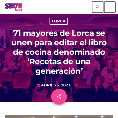
search
menu
LORCA
71 mayores de Lorca se
unen para editar el libro
de cocina denominado
‘Recetas de una
generación’
ABRIL 25, 2023
today
share
email