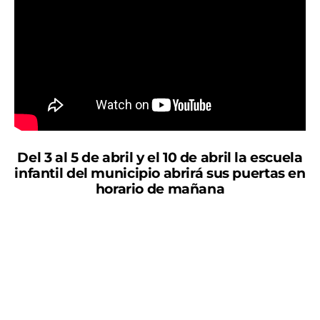
Del 3 al 5 de abril y el 10 de abril la escuela
infantil del municipio abrirá sus puertas en
horario de mañana
La concejala de Conciliación del Ayuntamiento de
Puerto Lumbreras, Toñi Navarro, ha informado de la
Escuela de Semana Santa y su nueva apertura.
“Ya está abierto el plazo para solicitar plaza en la
Escuela Infantil de Semana Santa. A partir del lunes 3
de abril hasta el miércoles 5 de abril, y el 10 de abril la