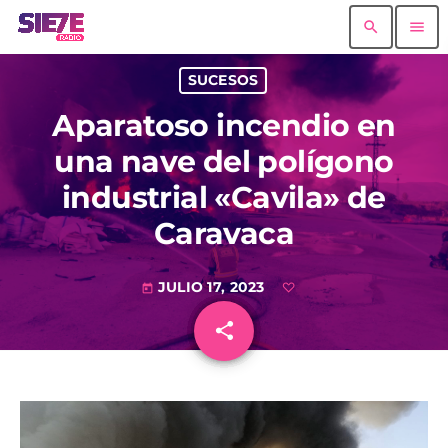
search
menu
SUCESOS
Aparatoso incendio en
una nave del polígono
industrial «Cavila» de
Caravaca
JULIO 17, 2023
today
share
email