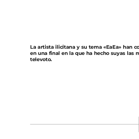
La artista ilicitana y su tema «EaEa» han c
en una final en la que ha hecho suyas las m
televoto.
Blanca Paloma representará a España en Eu
a sus raíces, al flamenco y a su yaya Carmen.
conquistado el triunfo con un total de 169 p
mejores votaciones del jurado profesional y 
puntos.