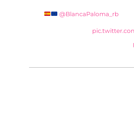
@BlancaPaloma_rb
gana
y se convierte en nuestra repr
Eurovisión 2023
pic.twitter.
— SIE7E RADIO (@sieteradio)
El resto de aspirantes han quedado clasifica
puntos; 4) Megara, 106; 5) Alice Wonder, 89; 6
71.
Tras dos semifinales previas a las que concur
d’Esports l’Illa de Benidorm (Alicante) ha a
como invitados de Mónica Naranjo, Manuel 