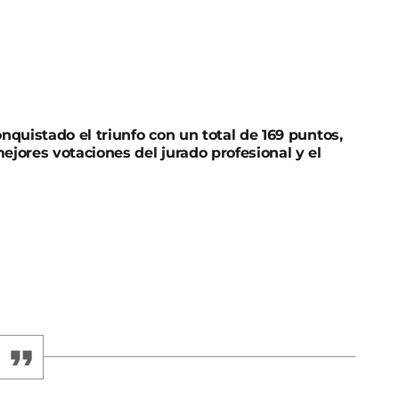
onquistado el triunfo con un total de 169 puntos,
ejores votaciones del jurado profesional y el
rovisión 2023 con la canción «Eaea», un homenaje
 La artista ilicitana y su tema «EaEa» han
untos, en una final en la que ha hecho suyas las
el televoto, por delante de Agoney, con 145