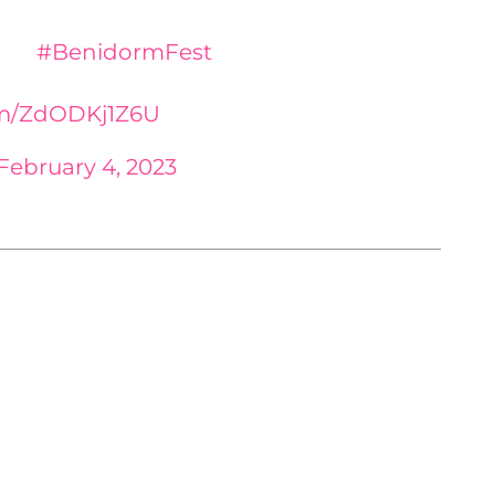
 el
#BenidormFest
con su “Eaea”
esentante en el Festival de
com/ZdODKj1Z6U
February 4, 2023
dos en el siguiente orden: 3) Vicco, con 129
) Karmento, 80; 7) José Otero, 75, y 8) Fusa Nocta,
rieron un total de 18 participantes, el Palau
cogido esta final que ha contado con actuaciones
Carrasco y Ana Mena.