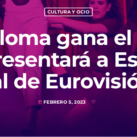
CULTURA Y OCIO
loma gana e
resentará a E
al de Eurovisi
FEBRERO 5, 2023
today