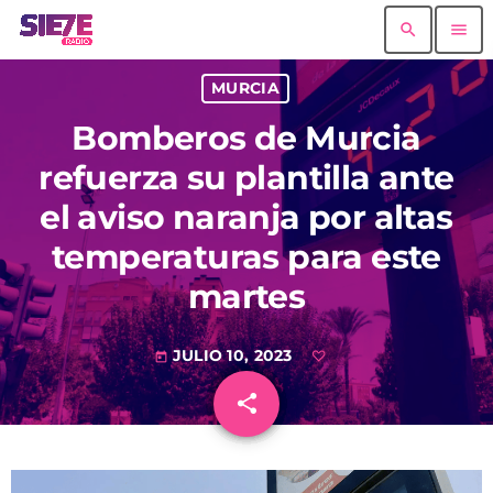
search
menu
MURCIA
Bomberos de Murcia
refuerza su plantilla ante
el aviso naranja por altas
temperaturas para este
martes
JULIO 10, 2023
today
share
email