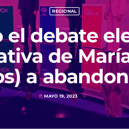
REGIONAL
el debate ele
ativa de Marí
) a abandonar
MAYO 19, 2023
today