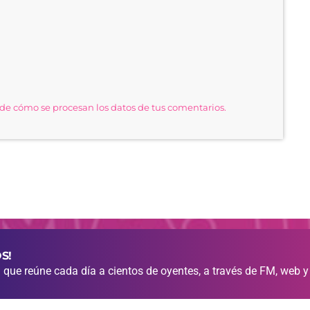
e cómo se procesan los datos de tus comentarios.
S!
que reúne cada día a cientos de oyentes, a través de FM, web y