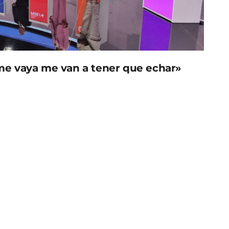
 me vaya me van a tener que echar»
su atril en el debate electoral y marchar del
o que ser paralizado temporalmente. Tras una
icaban que el debate electoral se cancela por
rín de la decisión de la Junta Electoral»
o bloques temáticos, de 20 minutos de duración
dato disponía de 4 minutos para exponer sus
de Oro’, para solicitar el voto de los electores.
 que los ciudadanos conozcan las propuestas de
 restantes: juventud y vivienda y transparencia y