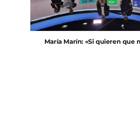
María Marín: «Si quieren que
María Marín (Podemos) se ha negado a ceder 
plató, motivo por el que el debate ha tenid
pausa de 15 minutos, los moderadores comun
«el no cumplimiento de la candidata María Ma
La estructura del debate se dividía en cinc
cada uno de ellos, de forma que cada candi
propuestas, así como un minuto final, ‘Minuto 
La cancelación del debate electoral impide
los candidatos en los dos bloques temáticos
buen gobierno.