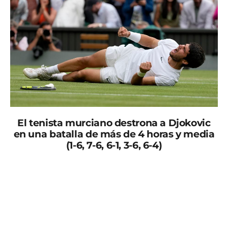
El tenista murciano destrona a Djokovic
en una batalla de más de 4 horas y media
(1-6, 7-6, 6-1, 3-6, 6-4)
Carlos Alcaraz logra el primer título en Wimbledon de
su carrera deportiva, ante Novak Djokovic, el siete
veces campeón (1-6, 7-6 (6), 6-1 y 6-4), y cumple el
sueño de su niñez, ganar el Grand Slam. El murciano
se convierte en el tercer tenista más joven que levanta
la copa en Wimbledon en la era profesional