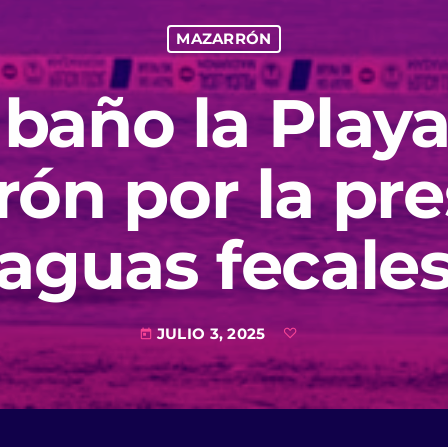
MAZARRÓN
 baño la Play
ón por la pr
aguas fecale
JULIO 3, 2025
today