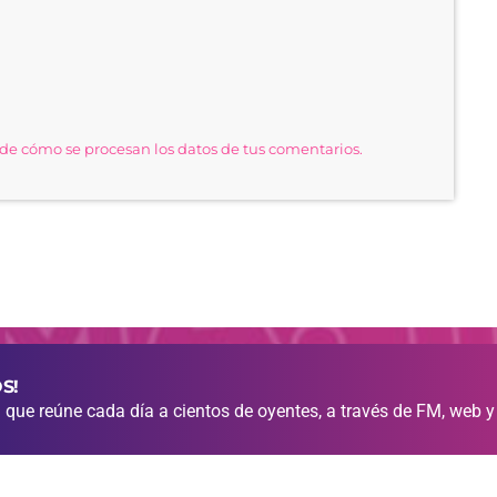
e cómo se procesan los datos de tus comentarios.
S!
que reúne cada día a cientos de oyentes, a través de FM, web y