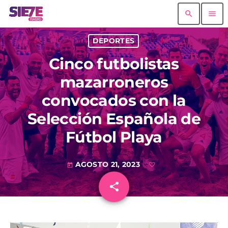
search
menu
DEPORTES
Cinco futbolistas
mazarroneros
convocados con la
Selección Española de
Fútbol Playa
AGOSTO 21, 2023
today
share
email