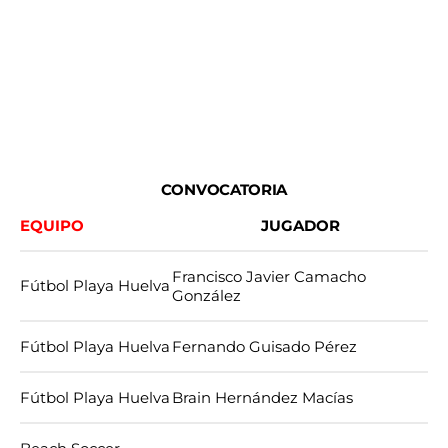
Málaga para ejercitarse y continuar con la preparación
establecida.
Cabe destacar la gran representación de la Región de
Murcia, que contará con los mazarroneros Domingo
Cabrera Acosta, Chiky Ardil, David Ardil, Pedro García
Paredes, y Ginés Navarro.
CONVOCATORIA
EQUIPO
JUGADOR
Francisco Javier Camacho
Fútbol Playa Huelva
González
Fútbol Playa Huelva
Fernando Guisado Pérez
Fútbol Playa Huelva
Brain Hernández Macías